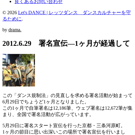
良くあるお問い合わせ
© 2026
Let's DANCE | レッツダンス ダンスカルチャーを守
るために
.
by
drama.
2012.6.29 署名宣伝―1ヶ月が経過して
この「ダンス規制法」の見直しを求める署名活動が始まって
6月29日でちょうど1ヶ月となりました。
この1ヶ月で自筆署名は12,186筆、ウェブ署名は12,672筆が集
まり、全国で署名活動が広がっています。
5月29日に署名スタート宣伝を行った京都・三条河原町。
1ヶ月の節目に思い出深いこの場所で署名宣伝を行いまし