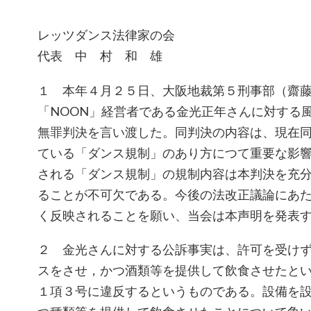
レッツダンス法律家の会
代表 中 村 和 雄
１ 本年４月２５日、大阪地裁第５刑事部（齋
「NOON」経営者である金光正年さんに対する
無罪判決を言い渡した。同判決の内容は、現在
ている「ダンス規制」のあり方につて重要な影
される「ダンス規制」の規制内容は本判決を充
ることが不可欠である。今後の法改正議論にあ
く反映されることを願い、当会は本声明を発表
２ 金光さんに対する公訴事実は、許可を受け
スをさせ，かつ酒類等を提供して飲食させたと
１項３号に違反するというものである。設備を