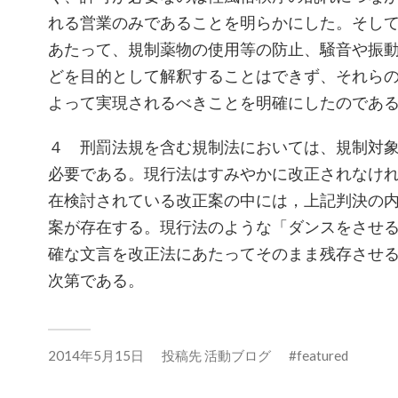
れる営業のみであることを明らかにした。そし
あたって、規制薬物の使用等の防止、騒音や振
どを目的として解釈することはできず、それら
よって実現されるべきことを明確にしたのであ
４ 刑罰法規を含む規制法においては、規制対
必要である。現行法はすみやかに改正されなけ
在検討されている改正案の中には，上記判決の
案が存在する。現行法のような「ダンスをさせ
確な文言を改正法にあたってそのまま残存させ
次第である。
2014年5月15日
投稿先
活動ブログ
featured