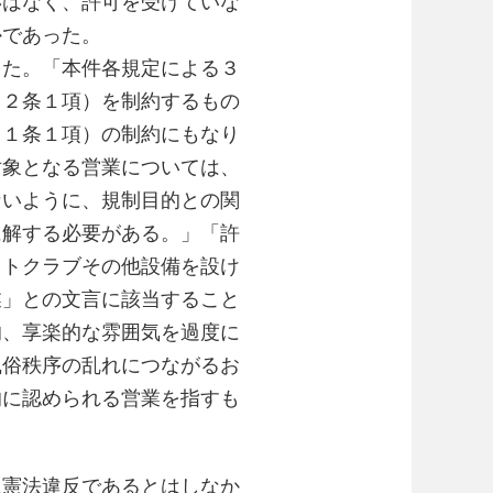
いはなく、許可を受けていな
かであった。
た。「本件各規定による３
２２条１項）を制約するもの
２１条１項）の制約にもなり
対象となる営業については、
ないように、規制目的との関
に解する必要がある。」「許
イトクラブその他設備を設け
業」との文言に該当すること
的、享楽的な雰囲気を過度に
風俗秩序の乱れにつながるお
的に認められる営業を指すも
に憲法違反であるとはしなか