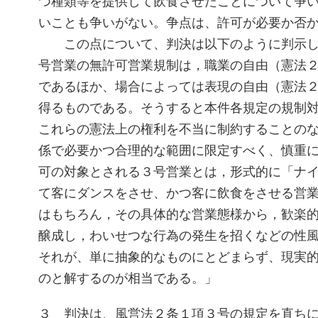
つ種類等を提供して飲食させたことについて争
いことも争いがない。争点は、許可が必要か否
この点について、判決は以下のように判示し
号営業の無許可営業規制は，職業の自由（憲法
であるほか、場合によっては表現の自由（憲法
得るものである。そうすると本件各規定の規制
これらの憲法上の権利を不当に制約することの
係で必要かつ合理的な範囲に限定すべく、慎重
可の対象とされる３号営業とは，形式的に「ナ
て客にダンスをさせ、かつ客に飲食をさせる営
はもちろん，その具体的な営業態様から，歓楽
醸成し，わいせつな行為の発生を招くなどの性
それが、単に抽象的なものにとどまらず、現実
のと解するのが相当である。」
３ 判決は、風営法２条１項３号の規定を直ち