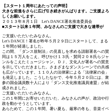
【スタート１周年にあたっての声明】
大きな前進をさらに広げ引き続きがんばります。ご支援よろ
しくお願いします。
２０１３年８月１日 Let’s DANCE署名推進委員会
■スタート以来１年間、みなさんのご支援で大きな連帯が
ご支援いただいたみなさん。
Let’s DANCE！署名が昨年５月２９日にスタートして、まる
１年間が経過しました。
この間、「ダンス規制法」の見直しを求める請願署名への賛
同は１５万人をこえ、呼びかけ１３氏・賛同２０８氏らジャ
ンルをこえたミュージシャン、ＤＪ、文化人が署名への賛意
を示していただきました。さまざまなダンスシーンでの共感
も広がっています。１１０人の法律家による「法律家の会」
も発足しました。こうしたなかで、今年５月２０日には、衆
参の国会議員数十人により「ダンス文化推進議員連盟」が結
成されました。
ご支援いただいたみなさん。
この１年間にお寄せいただいた、みなさんの声が、政治や行
政を動かそうとしています。
あらためて、この１年間、暑い夏も、厳寒の冬も、音楽イベ