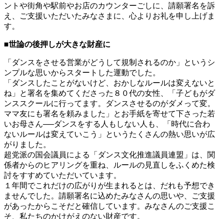
ントや街角や駅前やお店のカウンターごしに、請願署名を訴
え、ご支援いただいたみなさまに、心よりお礼を申し上げま
す。
■世論の後押しが大きな財産に
「ダンスをさせる営業がどうして規制されるのか」というシ
ンプルな思いからスタートした運動でした。
「ダンスしたことがないけど、おかしなルールは変えないと
ね」と署名を集めてくださった８０代の女性、「子どもがダ
ンススクールに行ってます。ダンスさせるのがダメって変。
ママ友にも署名を頼みました」とお手紙を寄せて下さった若
いお母さん──ダンスをする人もしない人も、「時代に合わ
ないルールは変えていこう」というたくさんの熱い思いが広
がりました。
超党派の国会議員による「ダンス文化推進議員連盟」は、関
係者からのヒアリングを重ね、ルールの見直しをふくめた検
討をすすめていただいています。
１年間でこれだけの広がりが生まれるとは、だれも予想でき
ませんでした。請願署名に込めたみなさんの思いや、ご支援
があったからこそだと確信しています。みなさんのご支援こ
そ、私たちのかけがえのない財産です。