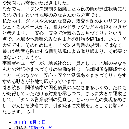
や疑問もお寄せいただきました。
なかでも、「ダンス規制を撤廃したら夜の街が無法状態にな
るのでは」という地域のみなさんからの声です。
私たちは、ダンスや文化的な営み、親交を深めあいリフレッ
シュするスペースから、暴力やドラッグなどを根絶すべきだ
と考えます。「安心・安全で活気あるまちづくり」という一
点で、地域や他業種のみなさまとの対話や協働は、いまこそ
大切です。そのためにも、「ダンス営業の規制」ではなく、
暴力や騒音を防止する個別法規による取り締まりこそ必要で
はないでしょうか。
事業者やユーザーが、地域社会の一員として、地域のみなさ
んとの対話やまちづくりの協働を通じ、信頼関係を醸成する
こと、そのなかで「安心・安全で活気あるまちづくり」をす
すめる動きが各地で広がっています。。
引き続き、関係省庁や国会議員のみなさまをふくめ、だれも
が納得していただける対案を示しつつ、さらに大きな運動と
して、「ダンス営業規制の見直し」という一点の実現をめざ
し、がんばる決意です。引き続きご支援をよろしくお願いい
たします。 以上
2013年10月15日
投稿先
活動ブログ