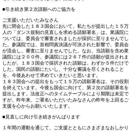
■引き続き第２次請願へのご協力を
ご支援いただいたみなさん
先に閉会した１８３国会において、私たちが提出した１５万
人の「ダンス規制の見直しを求める請願署名」は、衆議院に
ついては、委員会で審査されましたが採択に至りませんでし
た。参議院では、首相問責決議が可決された影響で、委員会
が流会し、審査に至りませんでした。なお、当請願を含め衆
議院には２００件、参議院には２６７件の請願が提出されま
したが、１８３国会で採択された請願は、わずか５件だけで
した。国民の請願にたいし、十分な審議を尽くされること
を、今後あわせて求めていきたいと思います。
１８３国会への提出をもって１５万の請願署名は、その役割
を終えています。今後も国会に向けて、第２次の請願署名を
提出します。法改正へのタイムテーブルにより期限は未定で
すが、昨年来、ご署名いただいたみなさんの昨年を上回るご
支援を心からお願いいたします。
■見直しに向け引き続きがんばります
１年間の運動を通じて、ご支援とともにさまざまなおしかり