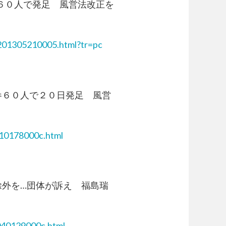
党派６０人で発足 風営法改正を
Y201305210005.html?tr=pc
:衆参６０人で２０日発足 風営
010178000c.html
ンス除外を…団体が訴え 福島瑞
040129000c.html