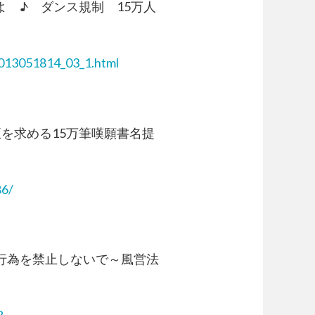
メだよ ♪ ダンス規制 15万人
2013051814_03_1.html
法改正を求める15万筆嘆願書名提
86/
踊る行為を禁止しないで～風営法
8