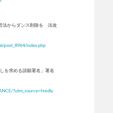
 風営法からダンス削除を 法改
al/post_8964/index.php
の見直しを求める請願署名」署名
DANCE/?utm_source=feedly