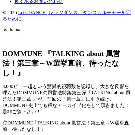
良くあるお問い合わせ
© 2026
Let's DANCE | レッツダンス ダンスカルチャーを守
るために
.
by
drama.
DOMMUNE 『TALKING about 風営
法！第三章～W選挙直前、待ったな
し！』
3,000ビュー超という驚異的視聴数を記録し、大きな反響を
呼んだDOMMUNEの風営法特集第三弾『TALKING about 風
営法！第三章 』が、前回の『第一章』に引き続き、
DOMMUNE史上でも稀なアーカイブ化をして頂きました！
是非ご覧下さい！
◎DOMMUNE ｢TALKING about 風営法！第三章～W選挙直
前、待ったなし！』