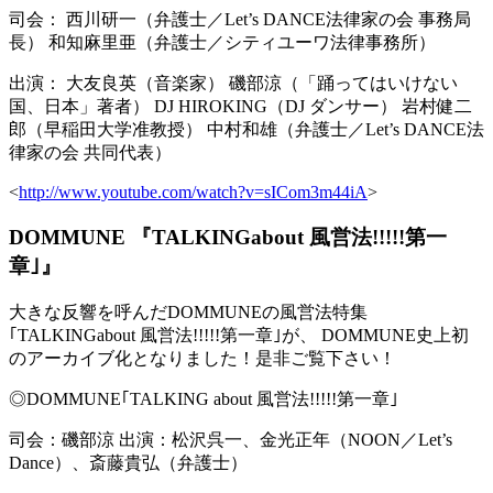
司会： 西川研一（弁護士／Let’s DANCE法律家の会 事務局
長） 和知麻里亜（弁護士／シティユーワ法律事務所）
出演： 大友良英（音楽家） 磯部涼（「踊ってはいけない
国、日本」著者） DJ HIROKING（DJ ダンサー） 岩村健二
郎（早稲田大学准教授） 中村和雄（弁護士／Let’s DANCE法
律家の会 共同代表）
<
http://www.youtube.com/watch?v=sICom3m44iA
>
DOMMUNE 『TALKINGabout 風営法!!!!!第一
章｣』
大きな反響を呼んだDOMMUNEの風営法特集
｢TALKINGabout 風営法!!!!!第一章｣が、 DOMMUNE史上初
のアーカイブ化となりました！是非ご覧下さい！
◎DOMMUNE｢TALKING about 風営法!!!!!第一章｣
司会：磯部涼 出演：松沢呉一、金光正年（NOON／Let’s
Dance）、斎藤貴弘（弁護士）