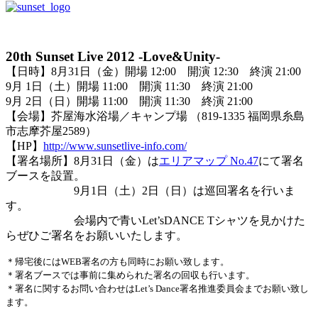
20th Sunset Live 2012 -Love&Unity-
【日時】8月31日（金）開場 12:00 開演 12:30 終演 21:00
9月 1日（土）開場 11:00 開演 11:30 終演 21:00
9月 2日（日）開場 11:00 開演 11:30 終演 21:00
【会場】芥屋海水浴場／キャンプ場 （819-1335 福岡県糸島
市志摩芥屋2589）
【HP】
http://www.sunsetlive-info.com/
【署名場所】8月31日（金）は
エリアマップ No.47
にて署名
ブースを設置。
9月1日（土）2日（日）は巡回署名を行いま
す。
会場内で青いLet’sDANCE Tシャツを見かけた
らぜひご署名をお願いいたします。
＊帰宅後にはWEB署名の方も同時にお願い致します。
＊署名ブースでは事前に集められた署名の回収も行います。
＊署名に関するお問い合わせはLet’s Dance署名推進委員会までお願い致し
ます。