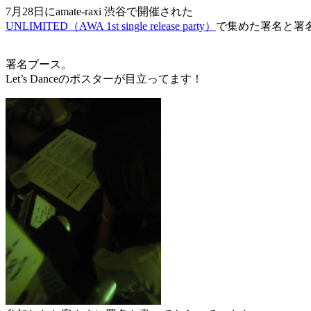
7月28日にamate-raxi 渋谷で開催された
UNLIMITED（AWA 1st single release party）
で集めた署名と署
署名ブース。
Let’s Danceのポスターが目立ってます！