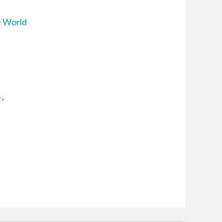
World
い。