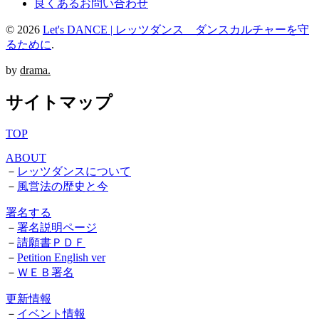
良くあるお問い合わせ
© 2026
Let's DANCE | レッツダンス ダンスカルチャーを守
るために
.
by
drama.
サイトマップ
TOP
ABOUT
－
レッツダンスについて
－
風営法の歴史と今
署名する
－
署名説明ページ
－
請願書ＰＤＦ
－
Petition English ver
－
ＷＥＢ署名
更新情報
－
イベント情報