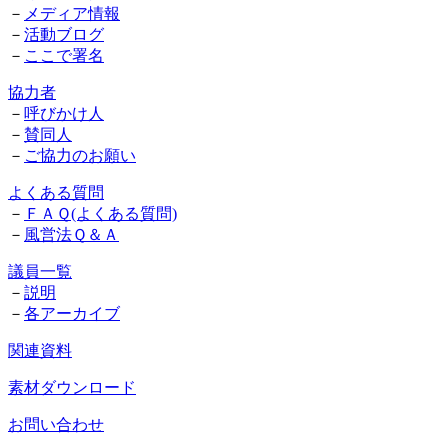
－
メディア情報
－
活動ブログ
－
ここで署名
協力者
－
呼びかけ人
－
賛同人
－
ご協力のお願い
よくある質問
－
ＦＡＱ(よくある質問)
－
風営法Ｑ＆Ａ
議員一覧
－
説明
－
各アーカイブ
関連資料
素材ダウンロード
お問い合わせ