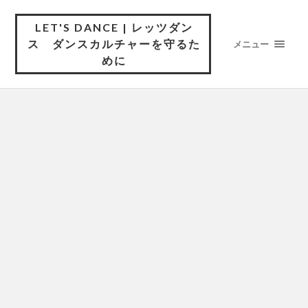
LET'S DANCE | レッツダン
ス ダンスカルチャーを守るた
メニュー
めに
京都府議会への陳情署名のご協力
のお願い
現在、その舞台が各都道府県議会に移っている改
正風営法問題…
ダンス規制法改正案の可決にあた
っての声明
ダンス規制法改正案の可決にあたっての声明 真の
改正に向け…